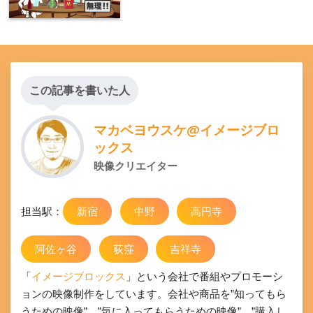
この記事を書いた人
マカベヨウスケ@イメージブロ
ックス
映像クリエイター
担当駅：
新宿
中野
高円寺
阿佐ヶ谷
荻窪
吉祥寺
「
イメージブロックス
」という会社で番組やプロモーシ
ョンの映像制作をしています。会社や商品を”知ってもら
うための映像”、”気に入ってもらうための映像”、”購入し