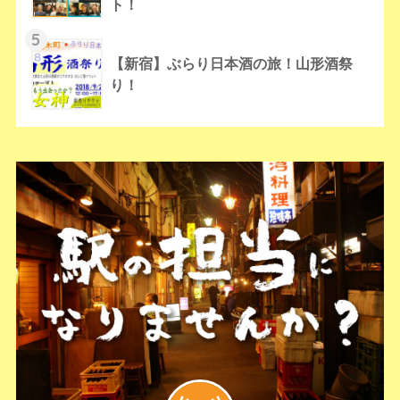
ト！
5
【新宿】ぶらり日本酒の旅！山形酒祭
り！