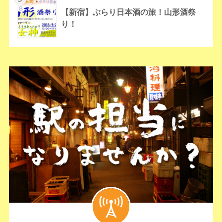
【新宿】ぶらり日本酒の旅！山形酒祭
り！