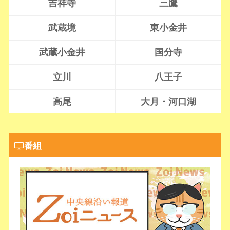
吉祥寺
三鷹
武蔵境
東小金井
武蔵小金井
国分寺
立川
八王子
高尾
大月・河口湖
番組