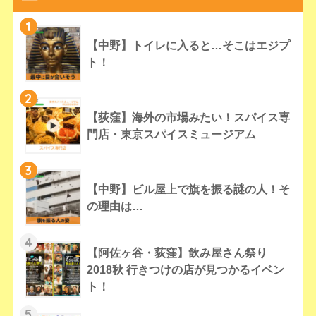
1
【中野】トイレに入ると…そこはエジプ
ト！
2
【荻窪】海外の市場みたい！スパイス専
門店・東京スパイスミュージアム
3
【中野】ビル屋上で旗を振る謎の人！そ
の理由は…
4
【阿佐ヶ谷・荻窪】飲み屋さん祭り
2018秋 行きつけの店が見つかるイベン
ト！
5