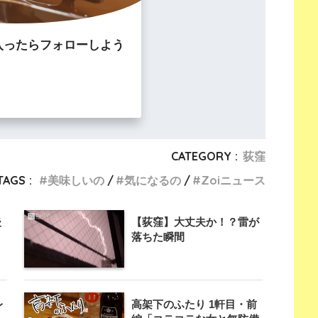
入ったらフォローしよう
CATEGORY :
荻窪
TAGS :
美味しいの
気になるの
Zoiニュース
後
【荻窪】大丈夫か！？雷が
落ちた瞬間
レ
高架下のふたり 1軒目・前