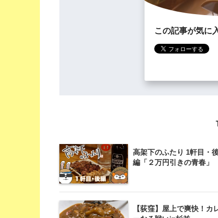
この記事が気に
高架下のふたり 1軒目・
編「２万円引きの青春」
【荻窪】屋上で爽快！カ