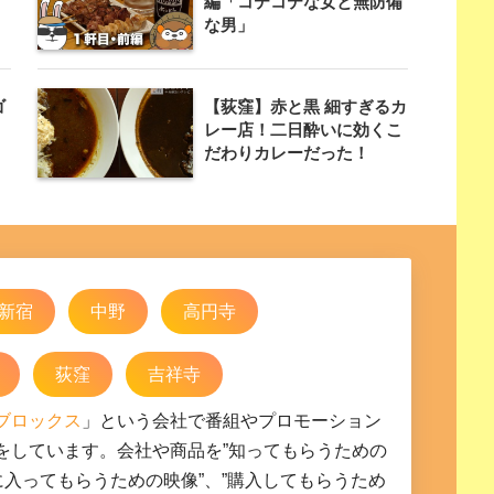
編「コテコテな女と無防備
な男」
ゴ
【荻窪】赤と黒 細すぎるカ
レー店！二日酔いに効くこ
だわりカレーだった！
新宿
中野
高円寺
荻窪
吉祥寺
ブロックス
」という会社で番組やプロモーション
をしています。会社や商品を”知ってもらうための
気に入ってもらうための映像”、”購入してもらうため